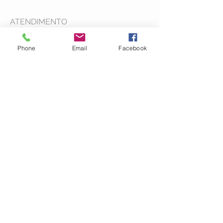
ATENDIMENTO
Segunda a Sexta > 8.00 - 18.00
Phone
Email
Facebook
Sábado > 8.00 - 12.00
LOJA - CAMPINAS
Rua Primeiro de março 129/135 Jd
Guanabara
Campinas, SP
Cep:
13075-250
Tel:
(19) 2512-1507
/
2511-4379
Whatsapp: (19) 2512-1507
Whatsapp 2
Whatsapp 2
Whatsapp 2
SIGA A GENTE